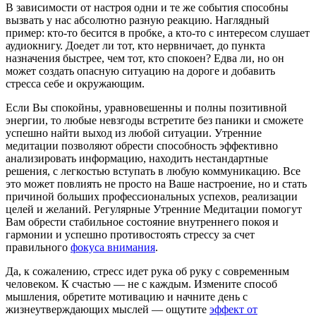
В зависимости от настроя одни и те же события способны
вызвать у нас абсолютно разную реакцию. Наглядный
пример: кто-то бесится в пробке, а кто-то с интересом слушает
аудиокнигу. Доедет ли тот, кто нервничает, до пункта
назначения быстрее, чем тот, кто спокоен? Едва ли, но он
может создать опасную ситуацию на дороге и добавить
стресса себе и окружающим.
Если Вы спокойны, уравновешенны и полны позитивной
энергии, то любые невзгоды встретите без паники и сможете
успешно найти выход из любой ситуации. Утренние
медитации позволяют обрести способность эффективно
анализировать информацию, находить нестандартные
решения, с легкостью вступать в любую коммуникацию. Все
это может повлиять не просто на Ваше настроение, но и стать
причиной больших профессиональных успехов, реализации
целей и желаний. Регулярные Утренние Медитации помогут
Вам обрести стабильное состояние внутреннего покоя и
гармонии и успешно противостоять стрессу за счет
правильного
фокуса внимания
.
Да, к сожалению, стресс идет рука об руку с современным
человеком. К счастью — не с каждым. Измените способ
мышления, обретите мотивацию и начните день с
жизнеутверждающих мыслей — ощутите
эффект от