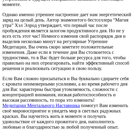
моменте.
Однако именно утреннее настроение дает нам энергетический
заряд на целый день. Автор знаменитого бестселлера “Магия
утра” Хэл Элрод утверждает, что первый час после
пробуждения является залогом продуктивного дня. Но не у
всех есть этот час! Немного изменив свой распорядок дня и
выделив несколько минут на регулярные Утренние
Медитации, Вы очень скоро заметите положительные
изменения. Даже если в течение дня Вы столкнетесь с
трудностями, то в Вас будет больше ресурса для того, чтобы
правильно на них отреагировать, найти эффективный способ
решения и реализовать ситуацию в свою пользу.
Если Вам сложно просыпаться и Вы буквально сдираете себя
с кровати неимоверными усилиями, а во время рабочего дня
для Вас характерны быстрая утомляемость, сложности с
концентрацией внимания, низкая работоспособность и
высокая рассеянность, то пора это изменить!
Медитации Ментального Наставника
помогут Вам изменить
своё мировосприятие и увидеть мир в светлых радужных
красках. Вы научитесь жить в моменте и получать
удовольствие от каждого прожитого дня, наполнитесь
любовью и благодарностью за любой полученный опыт.