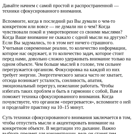
Давайте начнем с самой простой и распространенной —
техники сфокусированного внимания.
Вспомните, когда в последний раз Вы думали о чем-то
конкретном или вовсе — не думали ни о чем? Когда
чувствовали покой и умиротворение со своими мыслями?
Когда Ваше внимание не скакало с одной мысли на другую?
Если Вы задумались, то в этом нет ничего страшного.
Учитывая современные реалии, то количество информации,
которое нас окружает, и то количество задач, которое стоит
перед нами, довольно сложно удерживать внимание только на
одном объекте. Чем больше мыслей в голове, тем сильнее
перегружается организм. Фокусировка на каждой из них
требует энергии. Энергетического запаса часто не хватает,
отсюда возникает усталость, сонливость, апатия,
эмоциональный перегруз, нежелание работать. Чтобы
избегать таких проблем и быть в гармонии с собой, Вам и
поможет техника сфокусированного внимания. Когда
почувствуете, что организм «перегревается», вспомните о ней
и проделайте практику на 10–15 минут.
Суть техники сфокусированного внимания заключается в том,
чтобы отпустить мысли и акцентировать внимание на
конкретном объекте. В медитации это дыхание. Важно
выбрать предмет для концентрации, ведь он станет тем