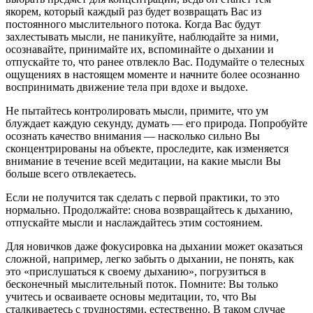
якорем, который каждый раз будет возвращать Вас из
постоянного мыслительного потока. Когда Вас будут
захлестывать мысли, не паникуйте, наблюдайте за ними,
осознавайте, принимайте их, вспоминайте о дыхании и
отпускайте то, что ранее отвлекло Вас. Подумайте о телесных
ощущениях в настоящем моменте и начните более осознанно
воспринимать движение тела при вдохе и выдохе.
Не пытайтесь контролировать мысли, примите, что ум
блуждает каждую секунду, думать — его природа. Попробуйте
осознать качество внимания — насколько сильно Вы
сконцентрированы на объекте, проследите, как изменяется
внимание в течение всей медитации, на какие мысли Вы
больше всего отвлекаетесь.
Если не получится так сделать с первой практики, то это
нормально. Продолжайте: снова возвращайтесь к дыханию,
отпускайте мысли и наслаждайтесь этим состоянием.
Для новичков даже фокусировка на дыхании может оказаться
сложной, например, легко забыть о дыхании, не понять, как
это «прислушаться к своему дыханию», погрузиться в
бесконечный мыслительный поток. Помните: Вы только
учитесь и осваиваете основы медитации, то, что Вы
сталкиваетесь с трудностями, естественно. В таком случае