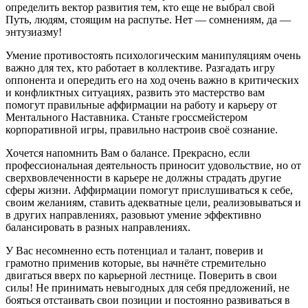
определить вектор развития тем, кто еще не выбрал свой
Путь, людям, стоящим на распутье. Нет — сомнениям, да —
энтузиазму!
Умение противостоять психологическим манипуляциям очень
важно для тех, кто работает в коллективе. Разгадать игру
оппонента и опередить его на ход очень важно в критических
и конфликтных ситуациях, развить это мастерство вам
помогут правильные аффирмации на работу и карьеру от
Ментального Наставника. Станьте гроссмейстером
корпоративной игры, правильно настроив своё сознание.
Хочется напомнить Вам о балансе. Прекрасно, если
профессиональная деятельность приносит удовольствие, но от
сверхвовлеченности в карьере не должны страдать другие
сферы жизни. Аффирмации помогут прислушиваться к себе,
своим желаниям, ставить адекватные цели, реализовываться и
в других направлениях, разовьют умение эффективно
балансировать в разных направлениях.
У Вас несомненно есть потенциал и талант, поверив и
грамотно применив которые, вы начнёте стремительно
двигаться вверх по карьерной лестнице. Поверить в свои
силы! Не принимать невыгодных для себя предложений, не
бояться отстаивать свои позиции и постоянно развиваться в