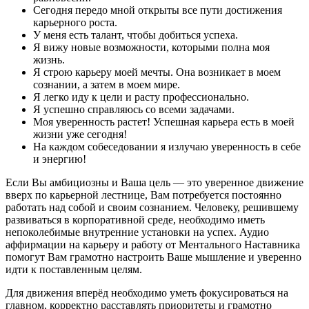
Сегодня передо мной открыты все пути достижения
карьерного роста.
У меня есть талант, чтобы добиться успеха.
Я вижу новые возможности, которыми полна моя
жизнь.
Я строю карьеру моей мечты. Она возникает в моем
сознании, а затем в моем мире.
Я легко иду к цели и расту профессионально.
Я успешно справляюсь со всеми задачами.
Моя уверенность растет! Успешная карьера есть в моей
жизни уже сегодня!
На каждом собеседовании я излучаю уверенность в себе
и энергию!
Если Вы амбициозны и Ваша цель — это уверенное движение
вверх по карьерной лестнице, Вам потребуется постоянно
работать над собой и своим сознанием. Человеку, решившему
развиваться в корпоративной среде, необходимо иметь
непоколебимые внутренние установки на успех. Аудио
аффирмации на карьеру и работу от Ментального Наставника
помогут Вам грамотно настроить Ваше мышление и уверенно
идти к поставленным целям.
Для движения вперёд необходимо уметь фокусироваться на
главном, корректно расставлять приоритеты и грамотно