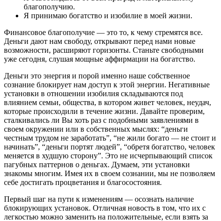
благополучию.
Я принимаю богатство и изобилие в моей жизни.
Финансовое благополучие — это то, к чему стремятся все.
Деньги дают нам свободу, открывают перед нами новые
возможности, расширяют горизонты. Станьте свободными
уже сегодня, слушая мощные аффирмации на богатство.
Деньги это энергия и порой именно наше собственное
сознание блокирует нам доступ к этой энергии. Негативные
установки в отношении изобилия складываются под
влиянием семьи, общества, в котором живет человек, неудач,
которые происходили в течение жизни. Давайте проверим,
сталкивались ли Вы хоть раз с подобными заявлениями в
своем окружении или в собственных мыслях: “деньги
честным трудом не заработать”, “не жили богато — не стоит и
начинать”, “деньги портят людей”, “обретя богатство, человек
меняется в худшую сторону”. Это не исчерпывающий список
пагубных паттернов о деньгах. Думаем, эти установки
знакомы многим. Имея их в своем сознании, мы не позволяем
себе достигать процветания и благосостояния.
Первый шаг на пути к изменениям — осознать наличие
блокирующих установок. Отличная новость в том, что их с
легкостью можно заменить на положительные, если взять за