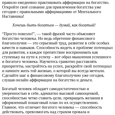
правило ежедневно практиковать аффирмации на богатство.
Откройте своё сознание для привлечения богатства уже
сегодня с правильными аффирмациями от Ментального
Наставника!
Хочешь быть богатым — думай, как богатый!
“Просто повезло!”, — такой фразой часто объясняют
богатство человека. Но ведь обретение финансового
благополучия — это серьезный труд, развитие в себе особых
качеств и навыков. Способность видеть в проблеме потенциал
для развития, а каждое препятствие воспринимать как
ступеньку на пути к успеху – вот образ мышления успешного
и богатого человека. Научитесь грамотно расставлять
приоритеты, настройтесь на успех, раскройте свой потенциал
и начните жить той жизнью, о которой вы всегда мечтали.
Сделайте шаг к финансовому благополучию уже сегодня,
слушая онлайн аффирмации на богатство и деньги.
Богатый человек обладает самодостаточностью и
уверенностью в себе, адекватно высокой самооценкой,
способностью четко ставить цели, превращать желания в
оформленный пошаговый план по их осуществлению.
Главное, что отличает богатого человека — способность
действовать, превозмогать над страхом провала и