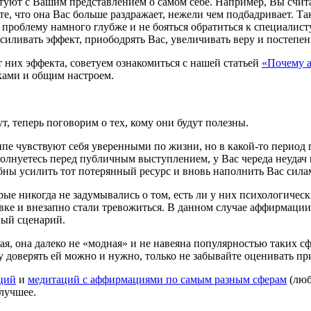
туют с Вашим представлением о самом себе. Например, Вы счита
е, что она Вас больше раздражает, нежели чем подбадривает. Так
проблему намного глубже и не бояться обратиться к специалисту
усиливать эффект, приободрять Вас, увеличивать веру и постеп
 них эффекта, советуем ознакомиться с нашей статьей
«Почему 
ками и общим настроем.
, теперь поговорим о тех, кому они будут полезны.
е чувствуют себя уверенными по жизни, но в какой-то период пр
нуетесь перед публичным выступлением, у Вас череда неудач на
ы усилить тот потерянный ресурс и вновь наполнить Вас сила
е никогда не задумывались о том, есть ли у них психологичес
вке и внезапно стали тревожиться. В данном случае аффирмации 
ный сценарий.
 она далеко не «модная» и не навеяна популярностью таких сфер
у доверять ей можно и нужно, только не забывайте оценивать п
ций
и
медитаций с аффирмациями по самым разным сферам
(люб
лучшее.