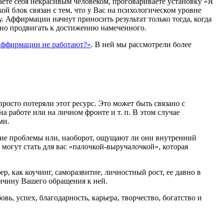
ете себя некрасивым человеком, проговариваете установку «Я
ой блок связан с тем, что у Вас на психологическом уровне
. Аффирмации начнут приносить результат только тогда, когда
енно продвигать к достижению намеченного.
аффирмации не работают?»
. В ней мы рассмотрели более
осто потеряли этот ресурс. Это может быть связано с
 работе или на личном фронте и т. п. В этом случае
ми.
кие проблемы или, наоборот, ощущают ли они внутренний
могут стать для вас «палочкой-выручалочкой», которая
, как коучинг, саморазвитие, личностный рост, ее давно в
ричину Вашего обращения к ней.
овь, успех, благодарность, карьера, творчество, богатство и