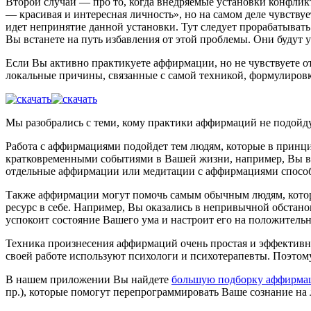
Второй случай — про то, когда внедряемые установки конфлик
— красивая и интересная личность», но на самом деле чувствует
идет непринятие данной установки. Тут следует прорабатывать 
Вы встанете на путь избавления от этой проблемы. Они будут 
Если Вы активно практикуете аффирмации, но не чувствуете от
локальные причины, связанные с самой техникой, формулиров
Мы разобрались с теми, кому практики аффирмаций не подойдут
Работа с аффирмациями подойдет тем людям, которые в принцип
кратковременными событиями в Вашей жизни, например, Вы вол
отдельные аффирмации или медитации с аффирмациями способн
Также аффирмации могут помочь самым обычным людям, которы
ресурс в себе. Например, Вы оказались в непривычной обстано
успокоит состояние Вашего ума и настроит его на положитель
Техника произнесения аффирмаций очень простая и эффективная,
своей работе используют психологи и психотерапевты. Поэтом
В нашем приложении Вы найдете
большую подборку аффирма
пр.), которые помогут перепрограммировать Ваше сознание на 